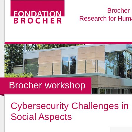
Brocher 
Research for Huma
Brocher workshop
Cybersecurity Challenges in 
Social Aspects